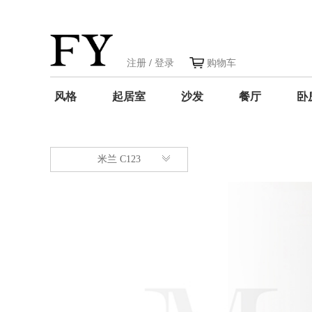
注册
/
登录
购物车
风格
起居室
沙发
餐厅
卧
米兰 C123