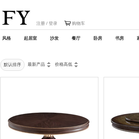
注册
/
登录
购物车
风格
起居室
沙发
餐厅
卧房
书房
最新产品
价格高低
默认排序