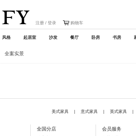
注册
/
登录
购物车
风格
起居室
沙发
餐厅
卧房
书房
全案实景
美式家具
|
意式家具
|
英式家具
|
全国分店
会员服务