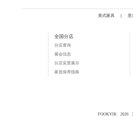
美式家具
|
意
全国分店
分店查询
展会信息
分店实景展示
家居保养指南
FOOKYIK 202