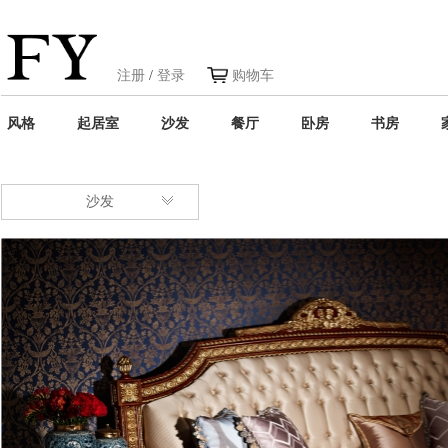
注册
/
登录
购物车
风格
起居室
沙发
餐厅
卧房
书房
沙发