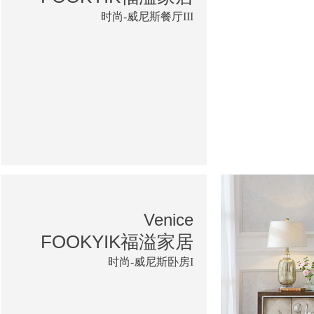
时尚-威尼斯餐厅III
Venice
FOOKYIK福溢家居
时尚-威尼斯卧房I