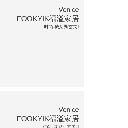
Venice
FOOKYIK福溢家居
时尚-威尼斯玄关I
Venice
FOOKYIK福溢家居
时尚-威尼斯玄关II