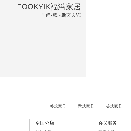
FOOKYIK福溢家居
时尚-威尼斯玄关VI
美式家具
|
意式家具
|
英式家具
|
全国分店
会员服务