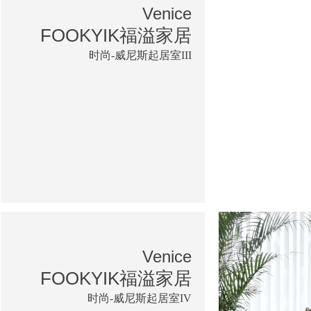
Venice
FOOKYIK福溢家居
时尚-威尼斯起居室III
Venice
FOOKYIK福溢家居
时尚-威尼斯起居室IV