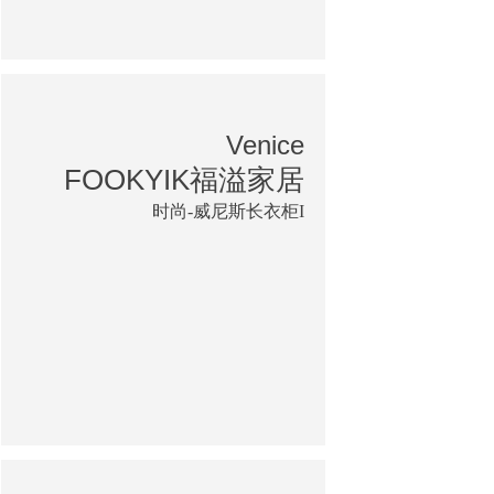
Venice
FOOKYIK福溢家居
时尚-威尼斯长衣柜I