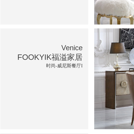
Venice
FOOKYIK福溢家居
时尚-威尼斯餐厅I