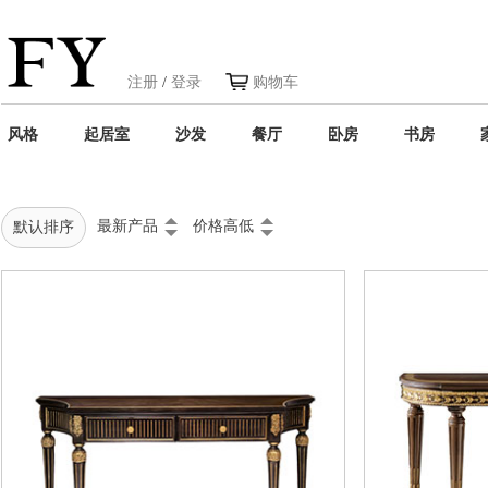
注册
/
登录
购物车
风格
起居室
沙发
餐厅
卧房
书房
最新产品
价格高低
默认排序