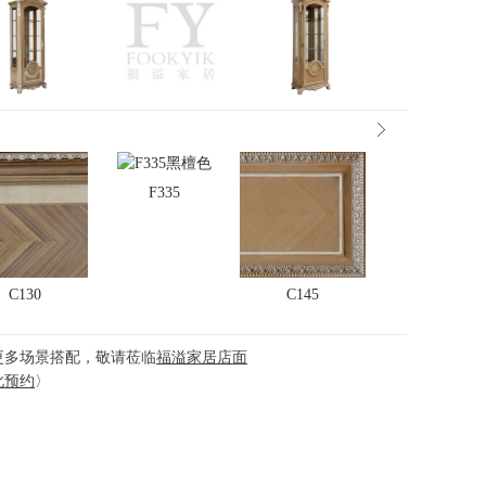
F335
C130
C145
更多场景搭配，敬请莅临
福溢家居店面
此预约
〉