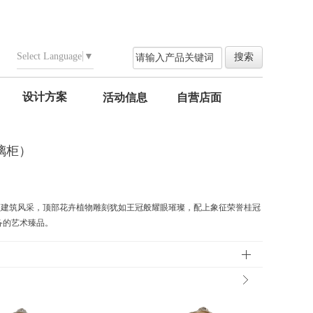
Select Language
▼
设计方案
活动信息
自营店面
玻璃柜）
顶建筑风采，顶部花卉植物雕刻犹如王冠般耀眼璀璨，配上象征荣誉桂冠
备的艺术臻品。