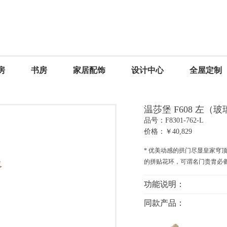
房
书房
家居配饰
设计中心
全屋定制
温莎堡 F608 左（
品号：F8301-762-L
价格：￥40,829
* 优美动感的拱门尽显皇家穹
的拼贴花环，可谓名门贵胄必
功能说明：
同款产品：