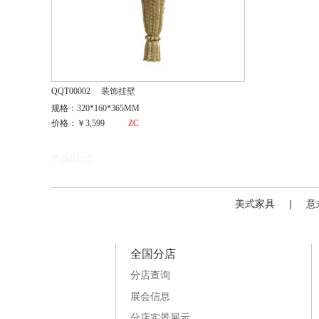
QQT00002
装饰挂壁
规格：320*160*365MM
价格：￥3,599
ZC
产品总计:1
美式家具
|
意
全国分店
分店查询
展会信息
分店实景展示