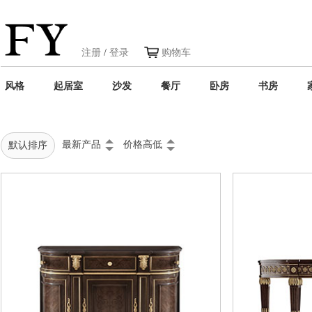
注册
/
登录
购物车
风格
起居室
沙发
餐厅
卧房
书房
最新产品
价格高低
默认排序